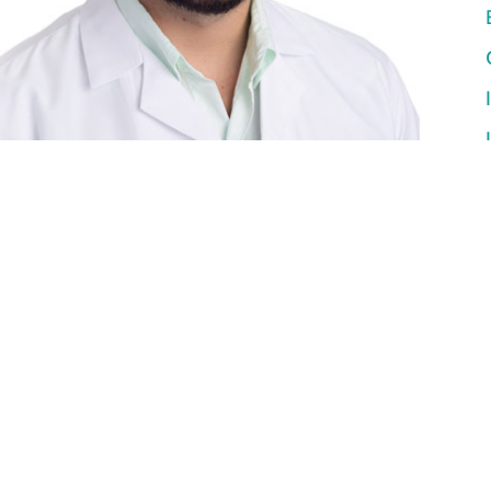
ara usted y su familia es importante!
quí para ayudarlo a través de su viaje de
 quiropráctico y ve pacientes en nuestras
arcos
. ¡Aquí hay algunos datos divertidos