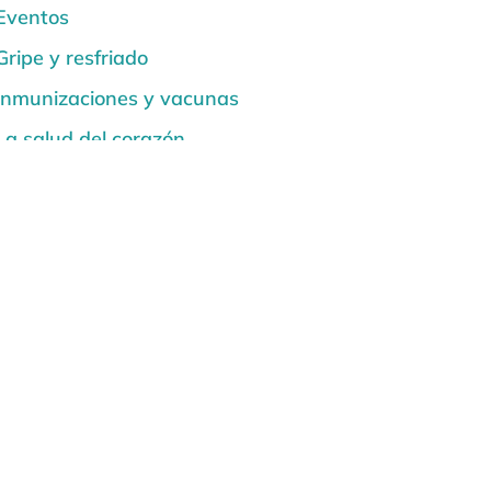
Eventos
Gripe y resfriado
Inmunizaciones y vacunas
La salud del corazón
Noticias
Quemaduras solares y seguridad
solar
Salud de la espalda y la columna
vertebral
Salud de la Mujer
Salud de los Niños
Salud dental y bucal
Salud mental