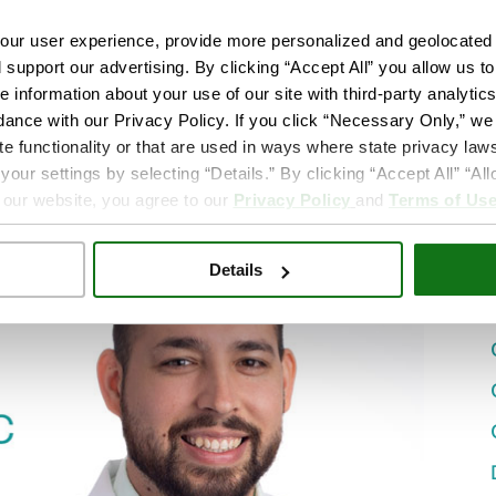
s
ur user experience, provide more personalized and geolocated 
d support our advertising. By clicking “Accept All” you allow us t
e information about your use of our site with third-party analytic
dance with our Privacy Policy. If you click “Necessary Only,” we w
eedores: Dr. Noah Schriefer
te functionality or that are used in ways where state privacy laws
ur settings by selecting “Details.” By clicking “Accept All” “A
 our website, you agree to our
Privacy Policy
and
Terms of Us
Details