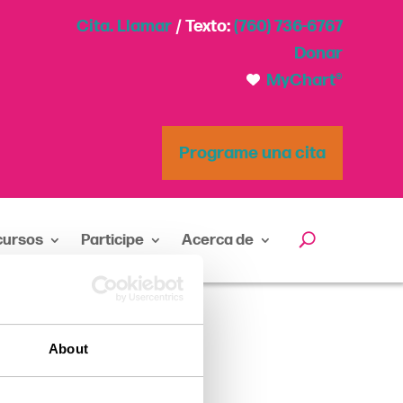
Cita. Llamar
/ Texto:
(760) 736-6767
Donar
MyChart®
Programe una cita
cursos
Participe
Acerca de
About