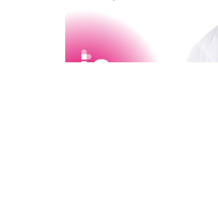
¡Encontrar el proveedor adecuado p
Todos nuestros proveedores están a
salud.
¡Conoce al
Dr. Noah Schriefer
!
Él es
clínicas en
Ramona
,
Perris
y
San M
sobre él!