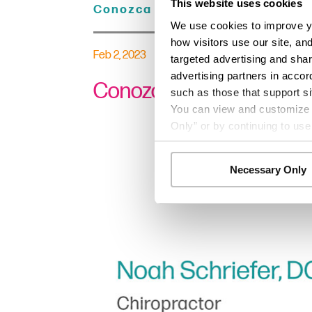
This website uses cookies
Conozca a nuestros proveedore
We use cookies to improve yo
how visitors use our site, an
Feb 2, 2023
targeted advertising and shar
advertising partners in accor
Conozca a nuestros prov
such as those that support si
You can view and customize yo
Only” or by continuing to use
Necessary Only