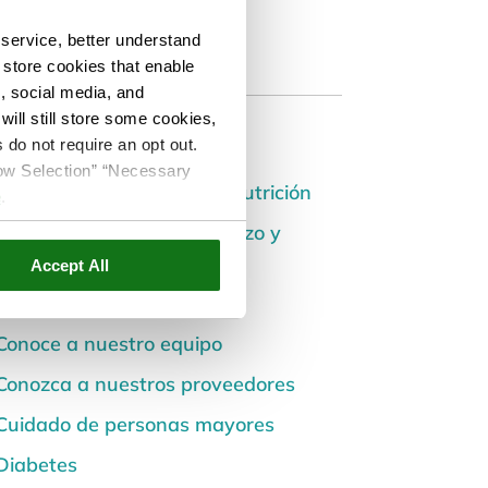
service, better understand
o store cookies that enable
s, social media, and
ill still store some cookies,
Categories
 do not require an opt out.
llow Selection” “Necessary
Alimentación saludable y nutrición
e
.
Atención Prenatal, Embarazo y
Postparto
Accept All
Carreras
Conoce a nuestro equipo
Conozca a nuestros proveedores
Cuidado de personas mayores
Diabetes