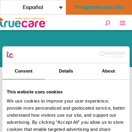
Programe una cita
Español
Condiciones de uso
Consent
Details
About
Inicio
/
Condiciones de uso
This website uses cookies
We use cookies to improve your user experience,
Por favor, lea atentamente antes de
provide more personalized and geolocated service, better
utilizar este sitio web.
understand how visitors use our site, and support our
advertising. By clicking “Accept All” you allow us to store
North County Health Project, Inc. dba
cookies that enable targeted advertising and share