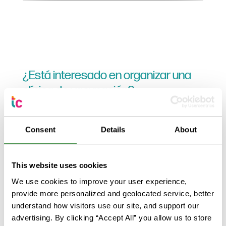
¿Está interesado en organizar una
clínica de vacunación?
Si desea organizar una clínica de
Consent
Details
About
vacunación en su ubicación comunitaria,
escuela, organización o feria de salud,
complete el Formulario de solicitud de
This website uses cookies
vacunación comunitaria.
We use cookies to improve your user experience,
provide more personalized and geolocated service, better
Para más información, contáctanos en:
understand how visitors use our site, and support our
advertising. By clicking “Accept All” you allow us to store
Correo electrónico: