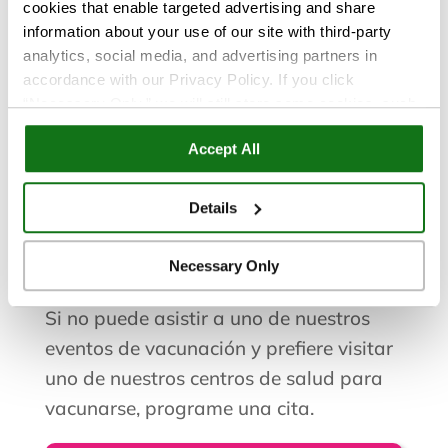
cookies that enable targeted advertising and share
vaccineevents@truecare.org
information about your use of our site with third-party
Llama a:
(760) 650-3066
analytics, social media, and advertising partners in
accordance with our Privacy Policy. If you click
“Necessary Only,” we will still store some cookies, such
Formulario de solicitud
as those that support site functionality or that are used in
Accept All
ways where state privacy laws do not require an opt out.
You can view and customize your settings by selecting
“Details.” By clicking “Accept All” “Allow Selection”
Details
¿Necesita programar una cita para
“Necessary Only” or by continuing to use our website,
you agree to our
Privacy Policy
and
Terms of Use
.
vacunarse?
Necessary Only
Si no puede asistir a uno de nuestros
eventos de vacunación y prefiere visitar
uno de nuestros centros de salud para
vacunarse, programe una cita.