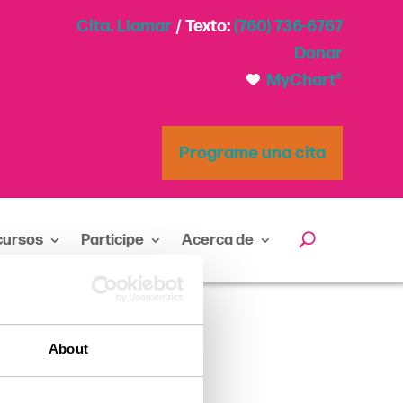
Cita. Llamar
/ Texto:
(760) 736-6767
Donar
MyChart®
Programe una cita
cursos
Participe
Acerca de
os en Oceanside
About