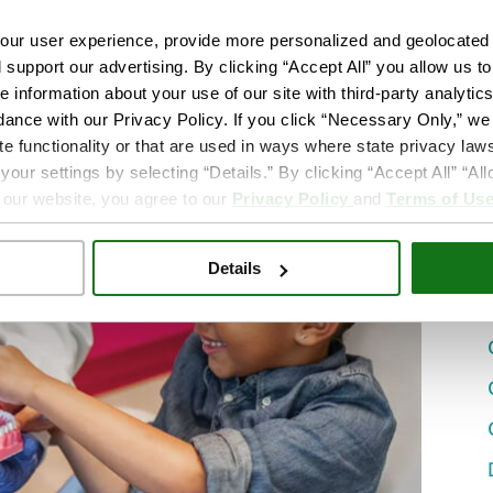
ur user experience, provide more personalized and geolocated 
d support our advertising. By clicking “Accept All” you allow us t
e information about your use of our site with third-party analytic
dance with our Privacy Policy. If you click “Necessary Only,” we w
te functionality or that are used in ways where state privacy laws
ur settings by selecting “Details.” By clicking “Accept All” “A
 our website, you agree to our
Privacy Policy
and
Terms of Us
Details