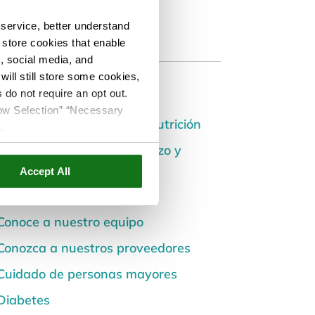
service, better understand
o store cookies that enable
s, social media, and
ill still store some cookies,
Categories
 do not require an opt out.
llow Selection” “Necessary
Alimentación saludable y nutrición
e
.
Atención Prenatal, Embarazo y
Postparto
Accept All
Carreras
Conoce a nuestro equipo
Conozca a nuestros proveedores
Cuidado de personas mayores
Diabetes