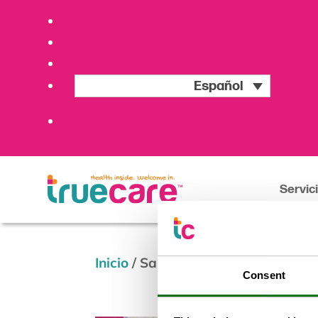
Español
Servic
Inicio
/
San Diego Union Tribune – T
Consent