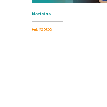
Noticias
Feb 20, 2023
San Diego Union Tribune –
comunitaria para niños 
TrueCare, un centro de salud comuni
Marcos, abrió una clínica dental p
Mesa
en Oceanside.
La clínica está abierta los sábados,
la escuela para ir al dentista.
Dado que TrueCare también ofrece a