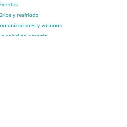
Eventos
Gripe y resfriado
Inmunizaciones y vacunas
La salud del corazón
Noticias
Quemaduras solares y seguridad
solar
Salud de la espalda y la columna
vertebral
Salud de la Mujer
Salud de los Niños
Salud dental y bucal
Salud mental