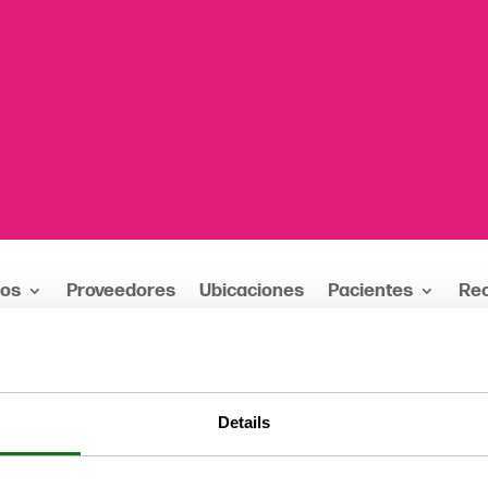
ios
Proveedores
Ubicaciones
Pacientes
Re
rueCare abre clínica dental comunitaria para niñ
Details