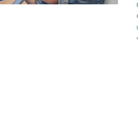
 TrueCare abre clínica dental
en Oceanside
tario sin fines de lucro con sede en San
ara niños este mes en su
campus de Mission
 por lo que los niños no tienen que faltar a
tención pediátrica y servicios de Salud de