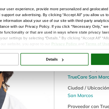
r, DDS
ur user experience, provide more personalized and geolocated 
d support our advertising. By clicking “Accept All” you allow us t
e information about your use of our site with third-party analytic
dance with our Privacy Policy. If you click “Necessary Only,” we w
te functionality or that are used in ways where state privacy laws
doctor-de-c
ur settings by selecting “Details.” By clicking “Accept All” “A
 our website, you agree to our
Privacy Policy
and
Terms of Us
Servicio de bienest
Odontólogos
Details
Ubicación(es):
TrueCare San Mar
Ciudad / Ubicación
San Marcos
Proveedor con Tru