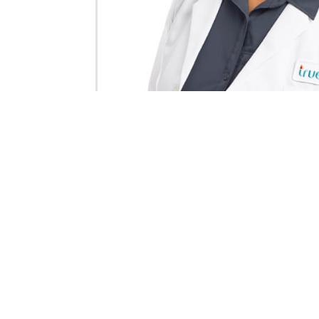
De niño tenía miedo de ir al dentis
la paciencia del estudiante de odo
trabajaría con la gente y se aseg