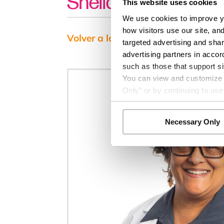
Sheila Lemelle-Amo
This website uses cookies
We use cookies to improve yo
how visitors use our site, an
Volver a los resultados
targeted advertising and shar
advertising partners in accor
such as those that support si
You can view and customize yo
Only” or by continuing to use
Necessary Only