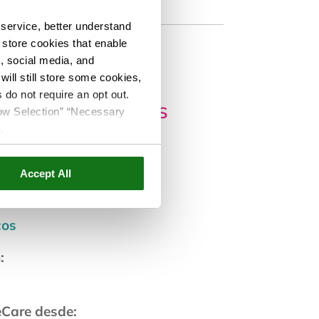
service, better understand
o store cookies that enable
s, social media, and
ill still store some cookies,
 do not require an opt out.
irugía-dental-dds
llow Selection” “Necessary
e
.
ar:
Accept All
cos
:
eCare desde: