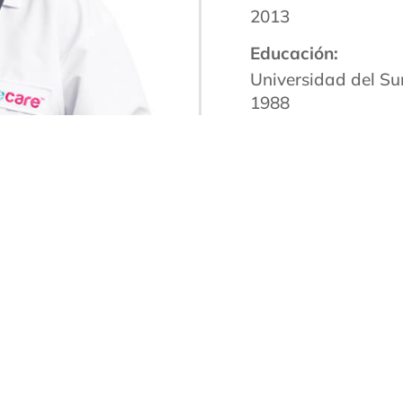
2013
Educación:
Universidad del Sur
1988
Certificación de la 
Voluntario comunit
educación
Idioma(s):
English
ta hasta que mi madre me llevó a la clínica de la E
ntología asignado a mi cuidado me ayudaron a dec
uraría de que supieran que me importaba cómo se 