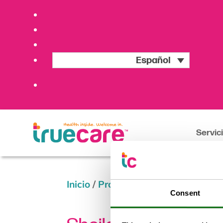
Español
Servic
Inicio
/
Providers
/
Sheila Lemelle-
Consent