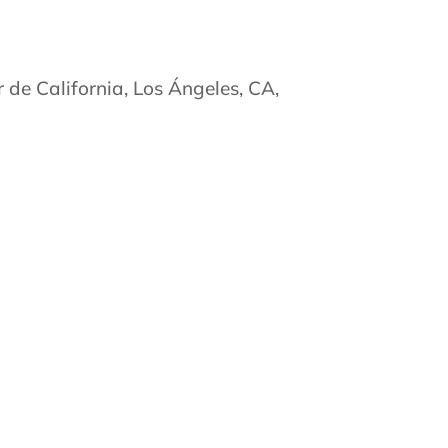
 de California, Los Ángeles, CA,
junta:
ario para exámenes dentales y
scuela Dental de la USC.
El tiempo y
idir a la edad de 6 años que
sentían cuando estaba sentado en