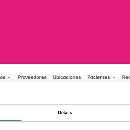
ios
Proveedores
Ubicaciones
Pacientes
Re
Amor, DDS
Details