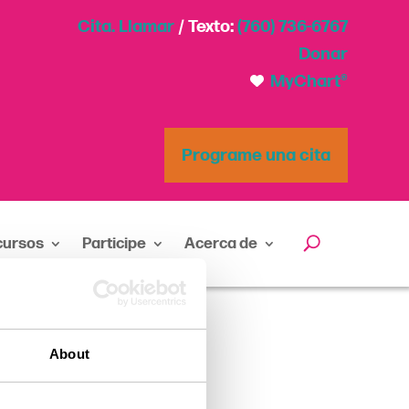
Cita. Llamar
/ Texto:
(760) 736-6767
Donar
MyChart®
Programe una cita
cursos
Participe
Acerca de
About