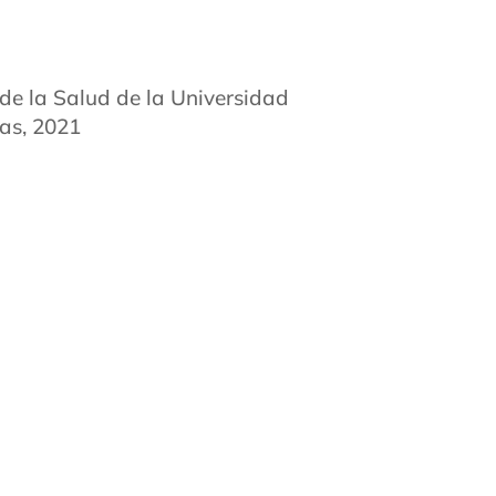
 de la Salud de la Universidad
as, 2021
junta:
Certificado por la Junta de la
ana de Enfermeras Practicantes
 pacientes para que desempeñen un
ce ocho años, cuando inicié mi
 enfermera practicante durante los