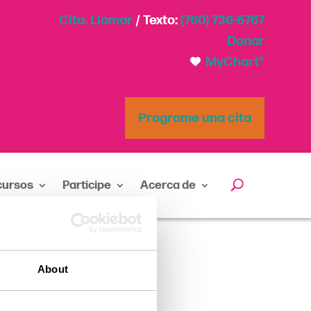
Cita. Llamar
/ Texto:
(760) 736-6767
Donar
MyChart®
Programe una cita
cursos
Participe
Acerca de
About